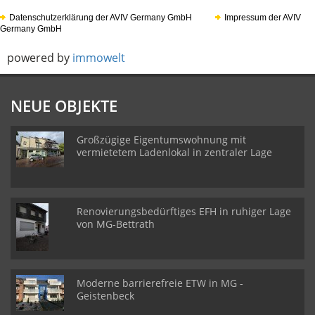
Datenschutzerklärung der AVIV Germany GmbH
Impressum der AVIV
Germany GmbH
powered by
immowelt
NEUE OBJEKTE
Großzügige Eigentumswohnung mit
vermietetem Ladenlokal in zentraler Lage
Renovierungsbedürftiges EFH in ruhiger Lage
von MG-Bettrath
Moderne barrierefreie ETW in MG -
Geistenbeck