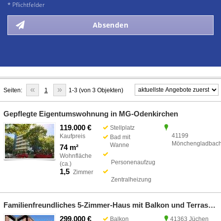
* Pflichtfelder
Absenden
«
»
Seiten:
1
1-3 (von 3 Objekten)
Gepflegte Eigentumswohnung in MG-Odenkirchen
119.000 €
Stellplatz
41199
Kaufpreis
Bad mit
Mönchengladbac
Wanne
74 m²
Wohnfläche
Personenaufzug
(ca.)
1,5
Zimmer
Zentralheizung
Familienfreundliches 5-Zimmer-Haus mit Balkon und Terrasse in Jüchen-Hochneukirch
299.000 €
Balkon
41363 Jüchen