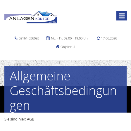
02161-836093
Mo. - Fr. 09.00 - 19.00 Uhr
17.06.2026
Objekte: 4
Allgemeine
Geschäftsbedingun
gen
Sie sind hier:
AGB