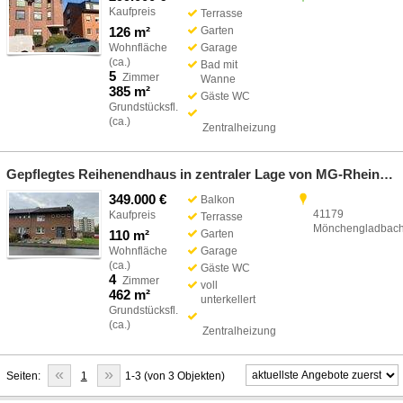
Kaufpreis
Terrasse
126 m²
Garten
Wohnfläche
Garage
(ca.)
Bad mit
5
Zimmer
Wanne
385 m²
Gäste WC
Grundstücksfl.
(ca.)
Zentralheizung
Gepflegtes Reihenendhaus in zentraler Lage von MG-Rheindahlen
349.000 €
Balkon
41179
Kaufpreis
Terrasse
Mönchengladbac
110 m²
Garten
Wohnfläche
Garage
(ca.)
Gäste WC
4
Zimmer
voll
462 m²
unterkellert
Grundstücksfl.
(ca.)
Zentralheizung
«
»
Seiten:
1
1-3 (von 3 Objekten)