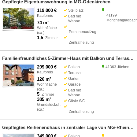
Gepflegte Eigentumswohnung in MG-Odenkirchen
119.000 €
Stellplatz
41199
Kaufpreis
Bad mit
Mönchengladbac
Wanne
74 m²
Wohnfläche
Personenaufzug
(ca.)
1,5
Zimmer
Zentralheizung
Familienfreundliches 5-Zimmer-Haus mit Balkon und Terrasse in Jüchen-Hochneukirch
299.000 €
Balkon
41363 Jüchen
Kaufpreis
Terrasse
126 m²
Garten
Wohnfläche
Garage
(ca.)
Bad mit
5
Zimmer
Wanne
385 m²
Gäste WC
Grundstücksfl.
(ca.)
Zentralheizung
Gepflegtes Reihenendhaus in zentraler Lage von MG-Rheindahlen
349.000 €
Balkon