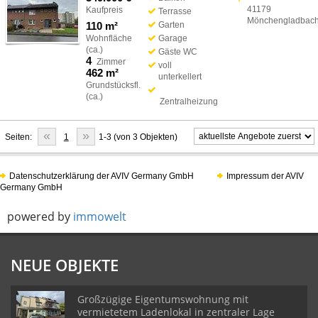
41179
Kaufpreis
Terrasse
Mönchengladbac
110 m²
Garten
Wohnfläche
Garage
(ca.)
Gäste WC
4
Zimmer
voll
462 m²
unterkellert
Grundstücksfl.
(ca.)
Zentralheizung
«
»
Seiten:
1
1-3 (von 3 Objekten)
Datenschutzerklärung der AVIV Germany GmbH
Impressum der AVIV
Germany GmbH
powered by
immowelt
NEUE OBJEKTE
Großzügige Eigentumswohnung mit
vermietetem Ladenlokal in zentraler Lage