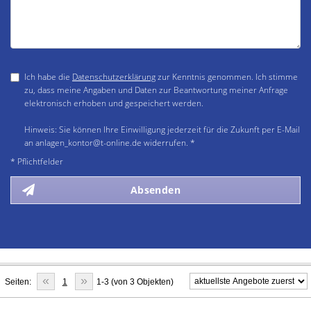
Ich habe die
Datenschutzerklärung
zur Kenntnis genommen. Ich stimme
zu, dass meine Angaben und Daten zur Beantwortung meiner Anfrage
elektronisch erhoben und gespeichert werden.
Hinweis: Sie können Ihre Einwilligung jederzeit für die Zukunft per E-Mail
an anlagen_kontor@t-online.de widerrufen. *
* Pflichtfelder
Absenden
«
»
Seiten:
1
1-3 (von 3 Objekten)