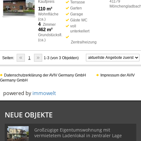
41179
Kaufpreis
Terrasse
Mönchengladbac
110 m²
Garten
Wohnfläche
Garage
(ca.)
Gäste WC
4
Zimmer
voll
462 m²
unterkellert
Grundstücksfl.
(ca.)
Zentralheizung
«
»
Seiten:
1
1-3 (von 3 Objekten)
Datenschutzerklärung der AVIV Germany GmbH
Impressum der AVIV
Germany GmbH
powered by
immowelt
NEUE OBJEKTE
Großzügige Eigentumswohnung mit
vermietetem Ladenlokal in zentraler Lage