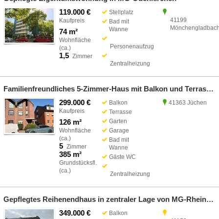
119.000 €
Stellplatz
41199
Kaufpreis
Bad mit
Mönchengladbac
Wanne
74 m²
Wohnfläche
Personenaufzug
(ca.)
1,5
Zimmer
Zentralheizung
Familienfreundliches 5-Zimmer-Haus mit Balkon und Terrasse in Jüchen-Hochneukirch
299.000 €
Balkon
41363 Jüchen
Kaufpreis
Terrasse
126 m²
Garten
Wohnfläche
Garage
(ca.)
Bad mit
5
Zimmer
Wanne
385 m²
Gäste WC
Grundstücksfl.
(ca.)
Zentralheizung
Gepflegtes Reihenendhaus in zentraler Lage von MG-Rheindahlen
349.000 €
Balkon